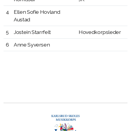
4
Ellen Sofie Hovland
Innmeldingsskjema
Austad
Utmelding
5
Jostein Starrfelt
Hovedkorpsleder
6
Anne Syversen