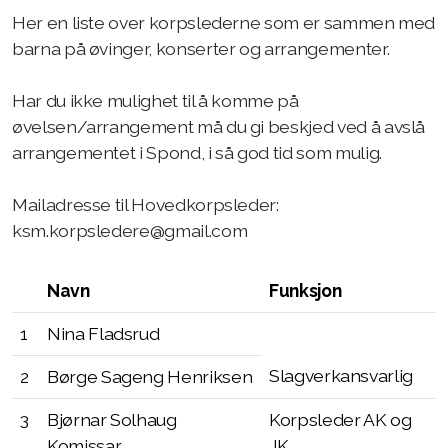
Konserter
Her en liste over korpslederne som er sammen med
barna på øvinger, konserter og arrangementer.
Repertoar og noter
Instrumentinformasjon
Har du ikke mulighet til å komme på
øvelsen/arrangement må du gi beskjed ved å avslå
Loppemarked
arrangementet i Spond, i så god tid som mulig.
Uniform
Mailadresse til Hovedkorpsleder:
Medaljer og stjerner
ksm.korpsledere@gmail.com
Ressursgrupper
Navn
Funksjon
Dirigenter og instruktører
1
Nina Fladsrud
Korpsledere
Slagverkansvarlig
2
Børge Sageng Henriksen
3
Bjørnar Solhaug
Korpsleder AK og
Komissar
JK