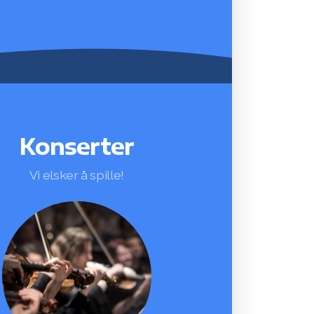
Konserter
Vi elsker å spille!