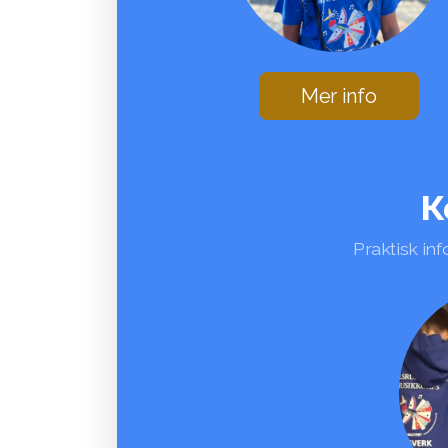
Mer info
K
Praktisk inf