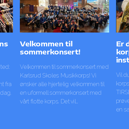
ns
Velkommen til
Er 
sommerkonsert!
kor
ins
ted:
Velkommen til sommerkonsert med
Vil d
Karlsrud Skoles Musikkorps! Vi
korps
t fra
ønsker alle hjertelig velkommen til
TIRSD
ndag.
en uformell sommerkonsert med
prøve
vårt flotte korps. Det vil...
en sax