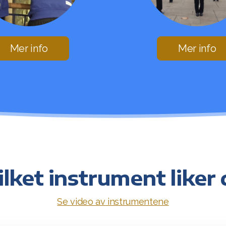
Mer info
Mer info
lket instrument liker
Se video av instrumentene