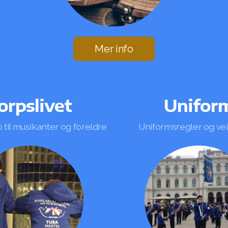
Mer info
orpslivet
Unifor
o til musikanter og foreldre
Uniformsregler og ve