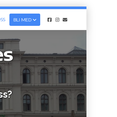
SS
BLI MED
es
ss?