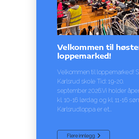
Velkommen til høste
loppemarked!
Velkommen til loppemarked! S
Karlsrud skole Tid: 19-20.
september 2026.Vi holder åpen
kl. 10-16 lørdag og kl. 11-16 sø
Karlsrudloppa er et...
Flere innlegg