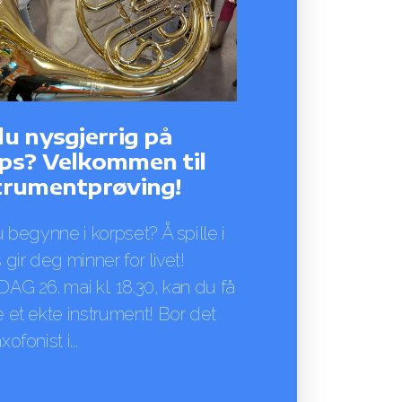
du nysgjerrig på
ps? Velkommen til
trumentprøving!
u begynne i korpset? Å spille i
 gir deg minner for livet!
AG 26. mai kl. 18.30, kan du få
 et ekte instrument! Bor det
ofonist i...