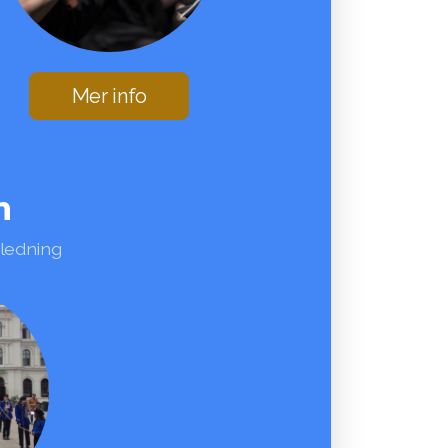
Mer info
m
iledning