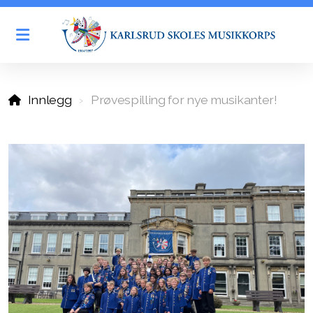
Historien vår
Innlegg
Prøvespilling for nye musikanter!
Generalforsamling
Styret
Spond - aktivitetskalender
Kalender
Øvinger og samspill