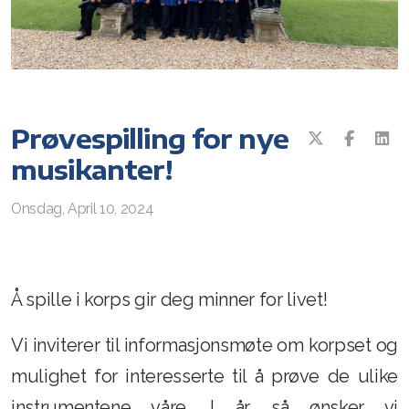
Konserter
Repertoar og noter
Instrumentinformasjon
Loppemarked
Prøvespilling for nye
musikanter!
Uniform
Medaljer og stjerner
Onsdag, April 10, 2024
Ressursgrupper
Dirigenter og instruktører
Å spille i korps gir deg minner for livet!
Korpsledere
Vi inviterer til informasjonsmøte om korpset og
mulighet for interesserte til å prøve de ulike
instrumentene våre. I år så ønsker vi